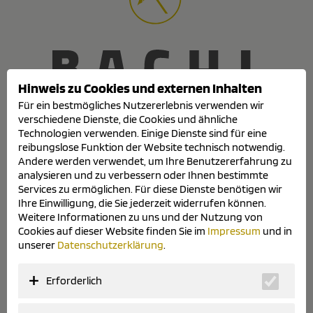
Hinweis zu Cookies und externen Inhalten
Für ein bestmögliches Nutzererlebnis verwenden wir
verschiedene Dienste, die Cookies und ähnliche
Schattendesign GmbH
Technologien verwenden. Einige Dienste sind für eine
Arndt-Sallinger-Str. 7
reibungslose Funktion der Website technisch notwendig.
94315 Straubing
Andere werden verwendet, um Ihre Benutzererfahrung zu
Gewerbepark Alburg
analysieren und zu verbessern oder Ihnen bestimmte
Telefon
0 94 21/127 26
Services zu ermöglichen. Für diese Dienste benötigen wir
Telefax 0 94 21/234 02
Ihre Einwilligung, die Sie jederzeit widerrufen können.
Weitere Informationen zu uns und der Nutzung von
info@schatten-design.de
Cookies auf dieser Website finden Sie im
Impressum
und in
Montag
08:00 - 12:00 Uhr
unserer
Datenschutzerklärung
.
13:00 - 17:00 Uhr
Dienstag
Geschlossen
Erforderlich
Mittwoch
08:00 - 12:00 Uhr
Donnerstag
Geschlossen