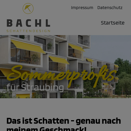
Impressum
Datenschutz
Startseite
Sommer­profis
für Straubing
Das ist Schatten - genau nach
meinem Geschmack!